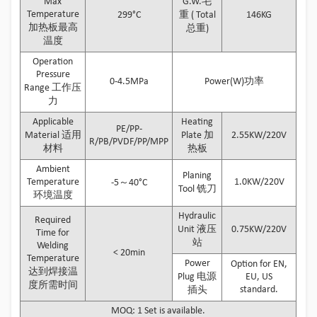
Max
G.W.毛
Temperature
299°C
重 ( Total
146KG
加热板最高
总重)
温度
Operation
Pressure
0-4.5MPa
Power(W)功率
Range 工作压
力
Applicable
Heating
PE/PP-
Material 适用
Plate 加
2.55KW/220V
R/PB/PVDF/PP/MPP
材料
热板
Ambient
Planing
Temperature
1.0KW/220V
-5～40°C
Tool 铣刀
环境温度
Hydraulic
Required
Unit 液压
0.75KW/220V
Time for
站
Welding
< 20min
Temperature
Power
Option for EN,
达到焊接温
Plug 电源
EU, US
度所需时间
standard.
插头
MOQ: 1 Set is available.