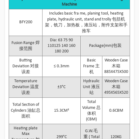
Machine
Includes basic fra me, planing tool, heating
plate, hydraulic unit, stand and trolly 包括机
BFY200
架，铣刀，加热板，液压站，附件支架和手
推车
Dia: 63 75 90
Fusion Range 焊
110125 140 160
Package(mm)包装
接范围
180 200
Butting
Basic
Wooden Case
Deviation 对接
≤ 0.3mm
Frame 主
木箱
885X475X500
误差
机
Temperature
Hydraulic
Wooden Case
Deviation 温度
±3°C
Unit 液压
木箱
495X565X520
误差
站
Total
Total Section of
Volume 总
Cylinders 油缸总
15.3CM²
0.6CBM
体积
面积
(CBM)
Heating plate
G.W.毛
Max
299°C
重 ( Total
120KG