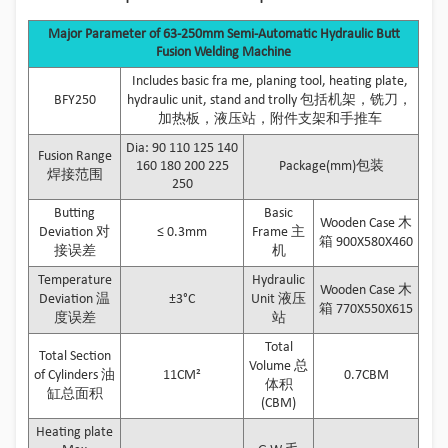
Major Parameter of 63-250mm Semi-Automatic Hydraulic Butt
Fusion Welding Machine
Includes basic fra me, planing tool, heating plate,
BFY250
hydraulic unit, stand and trolly 包括机架，铣刀，
加热板，液压站，附件支架和手推车
Dia: 90 110 125 140
Fusion Range
160 180 200 225
Package(mm)包装
焊接范围
250
Butting
Basic
Wooden Case 木
Deviation 对
≤ 0.3mm
Frame 主
箱 900X580X460
接误差
机
Temperature
Hydraulic
Wooden Case 木
Deviation 温
±3°C
Unit 液压
箱 770X550X615
度误差
站
Total
Total Section
Volume 总
of Cylinders 油
11CM²
0.7CBM
体积
缸总面积
(CBM)
Heating plate