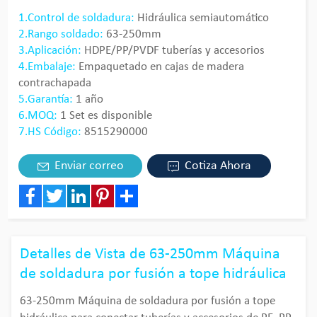
1.Control de soldadura:
Hidráulica semiautomático
2.Rango soldado:
63-250mm
3.Aplicación:
HDPE/PP/PVDF tuberías y accesorios
4.Embalaje:
Empaquetado en cajas de madera
contrachapada
5.Garantía:
1 año
6.MOQ:
1 Set es disponible
7.HS Código:
8515290000
Enviar correo
Cotiza Ahora
Facebook
Twitter
LinkedIn
Pinterest
Share
Detalles de Vista de 63-250mm Máquina
de soldadura por fusión a tope hidráulica
63-250mm Máquina de soldadura por fusión a tope