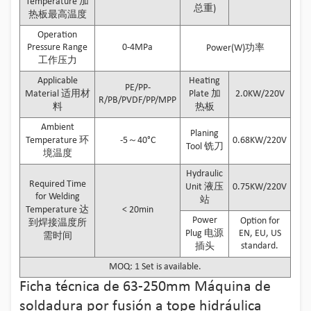
Temperature 加
总重)
热板最高温度
Operation
Pressure Range
0-4MPa
Power(W)功率
工作压力
Applicable
Heating
PE/PP-
Material 适用材
Plate 加
2.0KW/220V
R/PB/PVDF/PP/MPP
料
热板
Ambient
Planing
Temperature 环
-5～40°C
0.68KW/220V
Tool 铣刀
境温度
Hydraulic
Required Time
Unit 液压
0.75KW/220V
for Welding
站
Temperature 达
< 20min
Power
Option for
到焊接温度所
Plug 电源
EN, EU, US
需时间
standard.
插头
MOQ: 1 Set is available.
Ficha técnica de 63-250mm Máquina de
soldadura por fusión a tope hidráulica