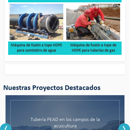
Máquina de fusión a tope HDPE
Máquina de fusión a tope de
para suministro de agua
HDPE para tuberías de gas
Nuestras Proyectos Destacados
Tubería PEAD en los campos de la
Bingo Pipeline ofrece soluciones
personalizadas en la mina de cobre
acuicultura