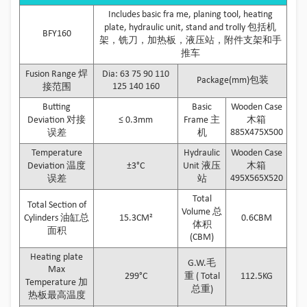
Includes basic fra me, planing tool, heating
plate, hydraulic unit, stand and trolly 包括机
BFY160
架，铣刀，加热板，液压站，附件支架和手
推车
Fusion Range 焊
Dia: 63 75 90 110
Package(mm)包装
125 140 160
接范围
Butting
Basic
Wooden Case
Deviation 对接
≤ 0.3mm
Frame 主
木箱
885X475X500
误差
机
Temperature
Hydraulic
Wooden Case
Deviation 温度
±3°C
Unit 液压
木箱
495X565X520
误差
站
Total
Total Section of
Volume 总
Cylinders 油缸总
15.3CM²
0.6CBM
体积
面积
(CBM)
Heating plate
G.W.毛
Max
299°C
重 ( Total
112.5KG
Temperature 加
总重)
热板最高温度