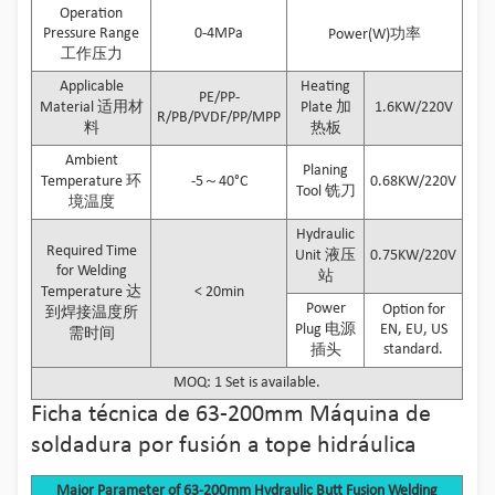
Operation
Pressure Range
0-4MPa
Power(W)功率
工作压力
Applicable
Heating
PE/PP-
Material 适用材
Plate 加
1.6KW/220V
R/PB/PVDF/PP/MPP
料
热板
Ambient
Planing
Temperature 环
-5～40°C
0.68KW/220V
Tool 铣刀
境温度
Hydraulic
Required Time
Unit 液压
0.75KW/220V
for Welding
站
Temperature 达
< 20min
Power
Option for
到焊接温度所
Plug 电源
EN, EU, US
需时间
standard.
插头
MOQ: 1 Set is available.
Ficha técnica de 63-200mm Máquina de
soldadura por fusión a tope hidráulica
Major Parameter of 63-200mm Hydraulic Butt Fusion Welding