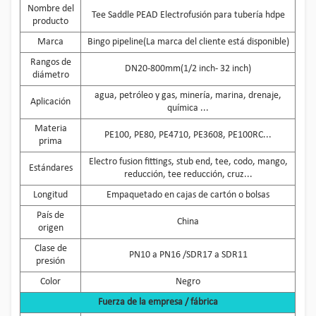
Nombre del
Tee Saddle PEAD Electrofusión para tubería hdpe
producto
Marca
Bingo pipeline(La marca del cliente está disponible)
Rangos de
DN20-800mm(1/2 inch- 32 inch)
diámetro
agua, petróleo y gas, minería, marina, drenaje,
Aplicación
química ...
Materia
PE100, PE80, PE4710, PE3608, PE100RC...
prima
Electro fusion fittings, stub end, tee, codo, mango,
Estándares
reducción, tee reducción, cruz...
Longitud
Empaquetado en cajas de cartón o bolsas
País de
China
origen
Clase de
PN10 a PN16 /SDR17 a SDR11
presión
Color
Negro
Fuerza de la empresa / fábrica