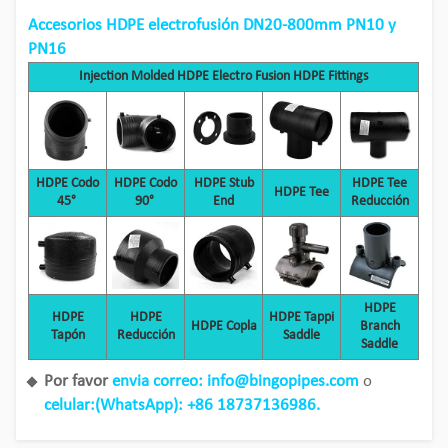
Accesorios HDPE electrofusión DN20-800mm PN10 y
PN16
Injection Molded HDPE Electro Fusion HDPE Fittings
HDPE Codo
HDPE Codo
HDPE Stub
HDPE Tee
HDPE Tee
45°
90°
End
Reducción
HDPE
HDPE
HDPE
HDPE Tappi
HDPE Copla
Branch
Tapón
Reducción
Saddle
Saddle
Por favor
envia correo: info@bingopipes.com
o
celular:(WhatsApp): +86 18737136986.