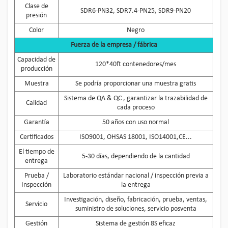
Clase de
SDR6-PN32, SDR7.4-PN25, SDR9-PN20
presión
Color
Negro
Fuerza de la empresa / fábrica
Capacidad de
120*40ft contenedores/mes
producción
Muestra
Se podría proporcionar una muestra gratis
Sistema de QA & QC , garantizar la trazabilidad de
Calidad
cada proceso
Garantía
50 años con uso normal
Certificados
ISO9001, OHSAS 18001, ISO14001,CE...
El tiempo de
5-30 días, dependiendo de la cantidad
entrega
Prueba /
Laboratorio estándar nacional / inspección previa a
Inspección
la entrega
Investigación, diseño, fabricación, prueba, ventas,
Servicio
suministro de soluciones, servicio posventa
Gestión
Sistema de gestión 8S eficaz