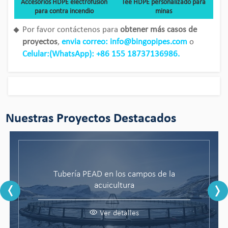
Accesorios HDPE electrofusion
Tee HDPE personalizado para
para contra incendio
minas
Por favor contáctenos para
obtener más casos de
proyectos
,
envia correo: info@bingopipes.com
o
Celular:(WhatsApp): +86 155 18737136986.
Nuestras Proyectos Destacados
Tubería PEAD en los campos de la
acuicultura
Ver detalles