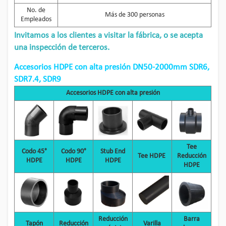
No. de
Más de 300 personas
Empleados
Invitamos a los clientes a visitar la fábrica, o se acepta
una inspección de terceros.
Accesorios HDPE con alta presión DN50-2000mm SDR6,
SDR7.4, SDR9
Accesorios HDPE con alta presión
Tee
Codo 45°
Codo 90°
Stub End
Tee HDPE
Reducción
HDPE
HDPE
HDPE
HDPE
Reducción
Barra
Tapón
Reducción
Varilla