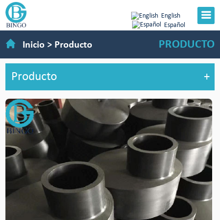
English
Español
PRODUCTO
Inicio
>
Producto
Producto
+