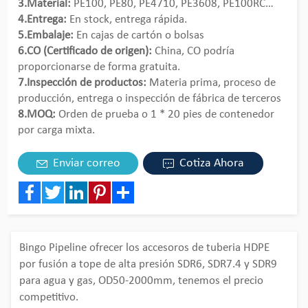
3.Material:
PE100, PE80, PE4710, PE3608, PE100RC…
4.Entrega:
En stock, entrega rápida.
5.Embalaje:
En cajas de cartón o bolsas
6.CO (Certificado de origen):
China, CO podría
proporcionarse de forma gratuita.
7.Inspección de productos:
Materia prima, proceso de
producción, entrega o inspección de fábrica de terceros
8.MOQ:
Orden de prueba o 1 * 20 pies de contenedor
por carga mixta.
Enviar correo
Cotiza Ahora
Facebook
Twitter
LinkedIn
Pinterest
Share
Bingo Pipeline ofrecer los accesoros de tuberia HDPE
por fusión a tope de alta presión SDR6, SDR7.4 y SDR9
para agua y gas, OD50-2000mm, tenemos el precio
competitivo.