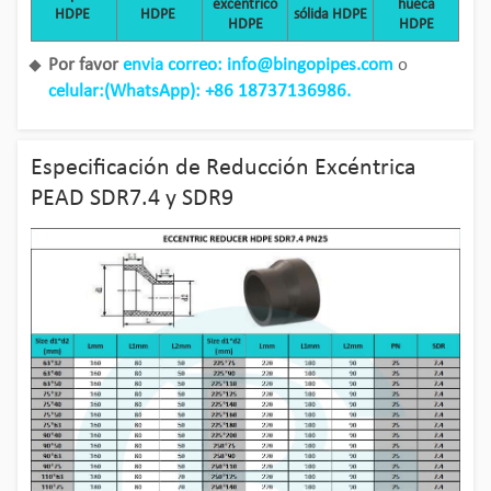
excéntrico
hueca
HDPE
HDPE
sólida HDPE
HDPE
HDPE
Por favor
envia correo: info@bingopipes.com
o
celular:(WhatsApp): +86 18737136986.
Especificación de Reducción Excéntrica
PEAD SDR7.4 y SDR9