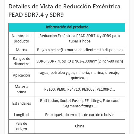
Detalles de Vista de Reducción Excéntrica
PEAD SDR7.4 y SDR9
Información del producto
Nombre del
Reduccion Excéntrica PEAD SDR7.4 y SDR9 para
producto
tubería hdpe
Marca
Bingo pipeline(La marca del cliente está disponible)
Rangos de
SDR6, SDR7.4, SDR9 DN63-2000mm(2 inch-80 inch)
diámetro
agua, petróleo y gas, minería, marina, drenaje,
Aplicación
química ...
Materia
PE100, PE80, PE4710, PE3608, PE100RC...
prima
Butt fusion, Socket Fusion, EF fittings, Fabricado
Estándares
Segmento fittings...
Longitud
Empaquetado en cajas de cartón o bolsas
País de
China
origen