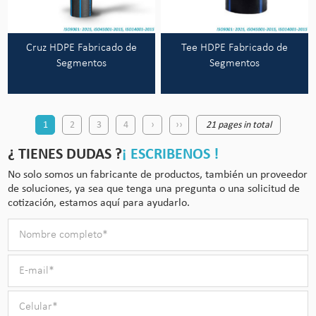
Cruz HDPE Fabricado de
Tee HDPE Fabricado de
Segmentos
Segmentos
1
2
3
4
›
››
21 pages in total
¿ TIENES DUDAS ?
¡ ESCRIBENOS !
No solo somos un fabricante de productos, también un proveedor
de soluciones, ya sea que tenga una pregunta o una solicitud de
cotización, estamos aquí para ayudarlo.