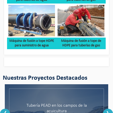
Máquina de fusión a tope HDPE
Máquina de fusión a tope de
para suministro de agua
HDPE para tuberías de gas
Nuestras Proyectos Destacados
Tubería PEAD en los campos de la
Bingo Pipeline ofrece soluciones
personalizadas en la mina de cobre
acuicultura