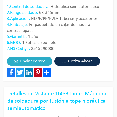
1.Control de soldadura:
Hidráulica semiautomático
2.Rango soldado:
63-315mm
3.Aplicación:
HDPE/PP/PVDF tuberías y accesorios
4.Embalaje:
Empaquetado en cajas de madera
contrachapada
5.Garantía:
1 año
6.MOQ:
1 Set es disponible
7.HS Código:
8515290000
Enviar correo
Cotiza Ahora
Facebook
Twitter
LinkedIn
Pinterest
Share
Detalles de Vista de 160-315mm Máquina
de soldadura por fusión a tope hidráulica
semiautomático