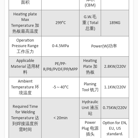
面积
(CBM)
Heating plate
G.W.毛
Max
299°C
重 ( Total
189KG
Temperature 加
总重)
热板最高温度
Operation
Pressure Range
0-4.5MPa
Power(W)功率
工作压力
Applicable
Heating
PE/PP-
Material 适用材
Plate 加
2.8KW/220V
R/PB/PVDF/PP/MPP
料
热板
Ambient
Planing
Temperature 环
-5～40°C
1.1KW/220V
Tool 铣刀
境温度
Hydraulic
Required Time
Unit 液压
0.75KW/220V
for Welding
站
Temperature 达
< 20min
Power
Option for EN,
到焊接温度所
Plug 电源
EU, US
需时间
standard.
插头