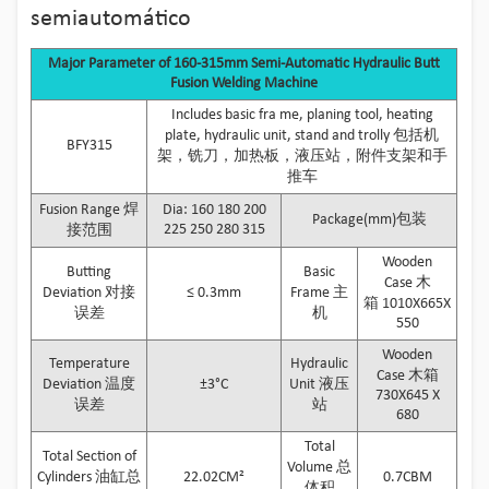
semiautomático
Major Parameter of 160-315mm Semi-Automatic Hydraulic Butt
Fusion Welding Machine
Includes basic fra me, planing tool, heating
plate, hydraulic unit, stand and trolly 包括机
BFY315
架，铣刀，加热板，液压站，附件支架和手
推车
Fusion Range 焊
Dia: 160 180 200
Package(mm)包装
225 250 280 315
接范围
Wooden
Butting
Basic
Case 木
Deviation 对接
≤ 0.3mm
Frame 主
箱 1010X665X
误差
机
550
Wooden
Temperature
Hydraulic
Case 木箱
Deviation 温度
±3°C
Unit 液压
730X645 X
误差
站
680
Total
Total Section of
Volume 总
Cylinders 油缸总
22.02CM²
0.7CBM
体积